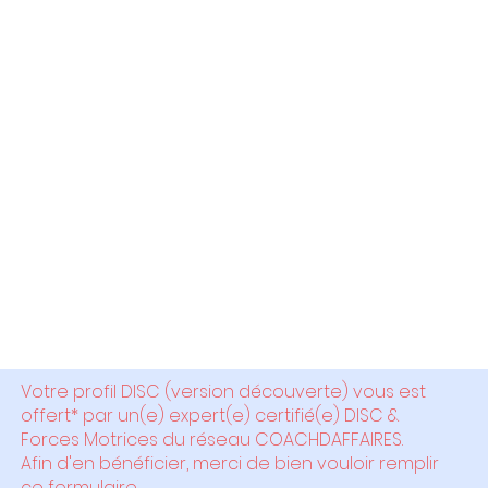
profil DISC et
découvrez votre
style de
management et
de
communication
Votre profil DISC (version découverte) vous est
offert*
par un(e) expert(e) certifié(e) DISC &
Forces Motrices du réseau COACHDAFFAIRES.
Afin d'en bénéficier, merci de bien vouloir remplir
ce formulaire.