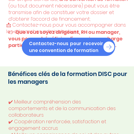
(ou tout document nécessaire) peut vous être
transmise afin de constituer votre dossier et
d’obtenir l’accord de financement;
📩 Contactez-nous pour vous accompagner dans
les démarches administratives.
👉
Que vous soyez dirigeant, RH ou manager,
vous pouvez bénéficier d’une prise en charge
Contactez-nous pour recevoir
partielle ou totale de votre formation DISC.
une convention de formation
Bénéfices clés de la formation DISC pour
les managers
✔️ Meilleur compréhension des
comportements et de la communication des
collaborateurs
✔️ Coopération renforcée, satisfaction et
engagement accrus