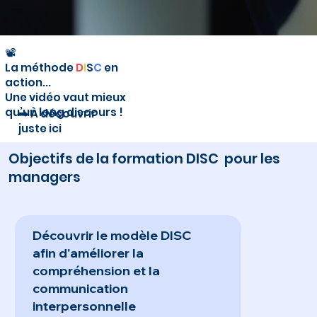
📽️
La méthode
D
I
S
C
en
action...
Une vidéo vaut mieux
qu’un long discours !
➡️ À découvrir
juste ici
Objectifs de la formation DISC pour les
managers
Découvrir le modèle DISC
afin d'améliorer la
compréhension et la
communication
interpersonnelle